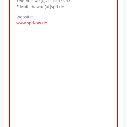
Telefon:
+49 (0)711 61936 37
E-Mail: :bawue[at]spd.de
Website:
www.spd-bw.de