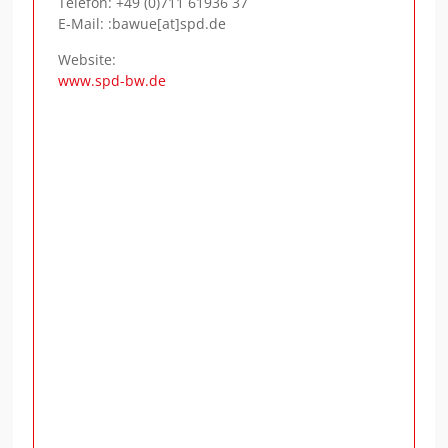
Telefon:
+49 (0)711 61936 37
E-Mail: :bawue[at]spd.de
Website:
www.spd-bw.de