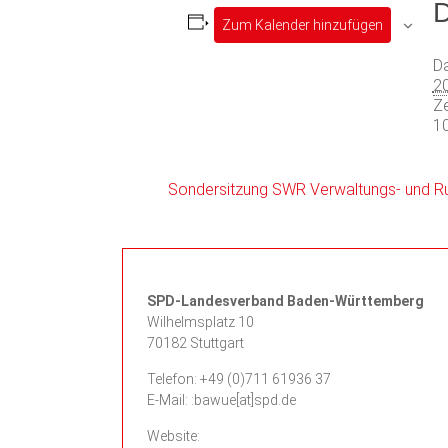
D
Zum Kalender hinzufügen
D
2
Ze
10
Sondersitzung SWR Verwaltungs- und R
SPD-Landesverband Baden-Württemberg
Wilhelmsplatz 10
70182 Stuttgart
Telefon:
+49 (0)711 61936 37
E-Mail: :bawue[at]spd.de
Website: