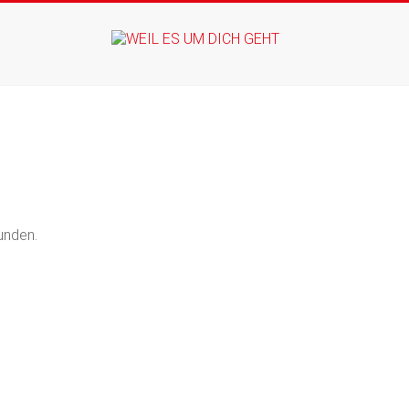
WEIL ES UM DICH
unden.