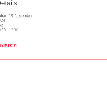
etails
atum:
19. November
024
it:
:30 - 12:30
undfunkrat