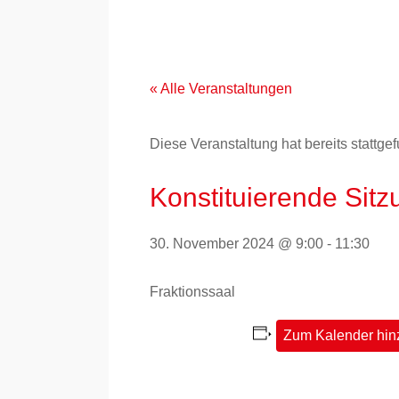
Zum
Inhalt
springen
« Alle Veranstaltungen
Diese Veranstaltung hat bereits stattge
Konstituierende Sit
30. November 2024 @ 9:00
-
11:30
Fraktionssaal
Zum Kalender hin