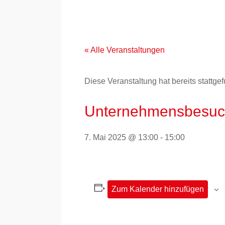
Zum
Inhalt
springen
« Alle Veranstaltungen
Diese Veranstaltung hat bereits stattge
Unternehmensbesuch
7. Mai 2025 @ 13:00
-
15:00
Zum Kalender hinzufügen