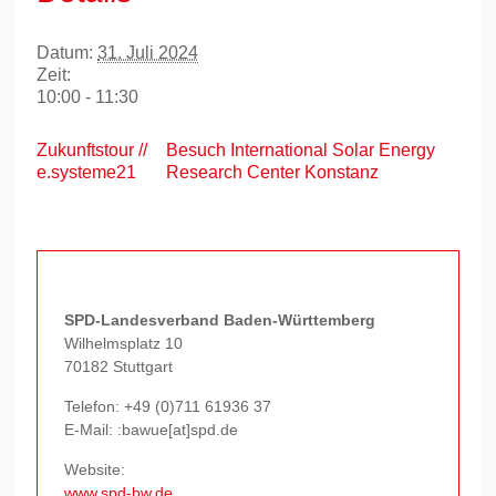
Datum:
31. Juli 2024
Zeit:
10:00 - 11:30
Zukunftstour //
Besuch International Solar Energy
e.systeme21
Research Center Konstanz
SPD-Landesverband Baden-Württemberg
Wilhelmsplatz 10
70182 Stuttgart
Telefon:
+49 (0)711 61936 37
E-Mail: :bawue[at]spd.de
Website:
www.spd-bw.de